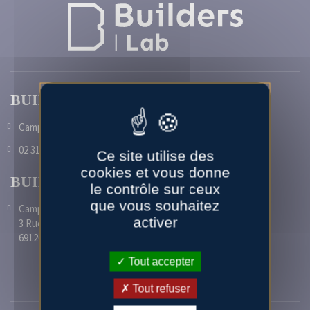
BUILDERS Caen
Campus 2 - 1 rue Pierre et Marie Curie 14610 Epron
02 31 46 23 00
Ce site utilise des
cookies et vous donne
BUILDERS Lyon
le contrôle sur ceux
que vous souhaitez
Campus de Vaulx-en-Velin
activer
3 Rue Maurice Audin
69120 Vaulx-en-Velin
Tout accepter
AUTRES LIENS
Tout refuser